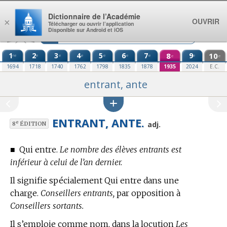
Aller au contenu
Dictionnaire de l’Académie
OUVRIR
×
Télécharger ou ouvrir l’application
Disponible sur Android et iOS
1
2
3
4
5
6
7
8
9
10
re
e
e
e
e
e
e
e
e
e
1694
1718
1740
1762
1798
1835
1878
1935
2024
E.C.
entrant, ante
ENTRANT, ANTE.
e
adj.
8
ÉDITION
■
Qui entre.
Le nombre des élèves entrants est
inférieur à celui de l’an dernier.
Il signifie spécialement Qui entre dans une
charge.
Conseillers entrants,
par opposition à
Conseillers sortants.
Il s’emploie comme nom, dans la locution
Les