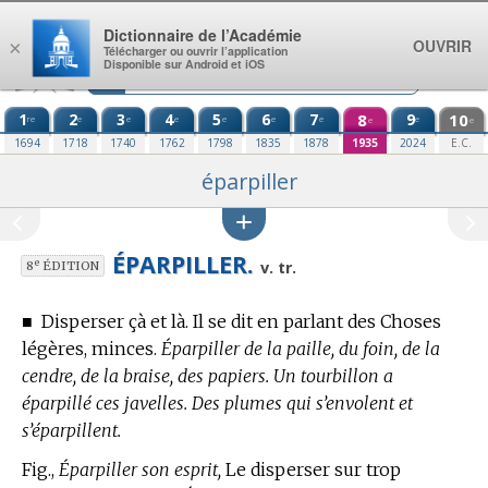
Aller au contenu
Dictionnaire de l’Académie
OUVRIR
×
Télécharger ou ouvrir l’application
Disponible sur Android et iOS
1
2
3
4
5
6
7
8
9
10
re
e
e
e
e
e
e
e
e
e
1694
1718
1740
1762
1798
1835
1878
1935
2024
E.C.
éparpiller
ÉPARPILLER.
e
v. tr.
8
ÉDITION
■
Disperser çà et là. Il se dit en parlant des Choses
légères, minces.
Éparpiller de la paille, du foin, de la
cendre, de la braise, des papiers. Un tourbillon a
éparpillé ces javelles. Des plumes qui s’envolent et
s’éparpillent.
Fig.,
Éparpiller son esprit,
Le disperser sur trop