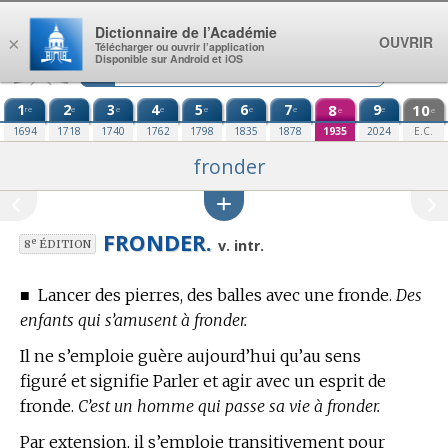
Aller au contenu
Dictionnaire de l’Académie
OUVRIR
×
Télécharger ou ouvrir l’application
Disponible sur Android et iOS
1
2
3
4
5
6
7
8
9
10
re
e
e
e
e
e
e
e
e
e
1694
1718
1740
1762
1798
1835
1878
1935
2024
E.C.
fronder
FRONDER.
e
v. intr.
8
ÉDITION
■
Lancer des pierres, des balles avec une fronde.
Des
enfants qui s’amusent à fronder.
Il ne s’emploie guère aujourd’hui qu’au sens
figuré et signifie Parler et agir avec un esprit de
fronde.
C’est un homme qui passe sa vie à fronder.
Par extension, il s’emploie transitivement pour