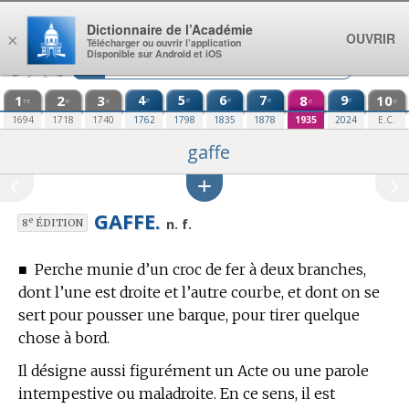
Aller au contenu
Dictionnaire de l’Académie
OUVRIR
×
Télécharger ou ouvrir l’application
Disponible sur Android et iOS
1
2
3
4
5
6
7
8
9
10
e
e
e
e
e
re
e
e
e
e
1694
1718
1740
1762
1798
1835
1878
1935
2024
E.C.
gaffe
GAFFE.
e
n. f.
8
ÉDITION
■
Perche munie d’un croc de fer à deux branches,
dont l’une est droite et l’autre courbe, et dont on se
sert pour pousser une barque, pour tirer quelque
chose à bord.
Il désigne aussi figurément un Acte ou une parole
intempestive ou maladroite. En ce sens, il est