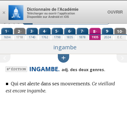
Aller au contenu
Dictionnaire de l’Académie
OUVRIR
×
Télécharger ou ouvrir l’application
Disponible sur Android et iOS
1
2
3
4
5
6
7
8
9
10
re
e
e
e
e
e
e
e
e
e
1694
1718
1740
1762
1798
1835
1878
1935
2024
E.C.
ingambe
INGAMBE.
e
adj. des deux genres.
8
ÉDITION
■
Qui est alerte dans ses mouvements.
Ce vieillard
est encore ingambe.