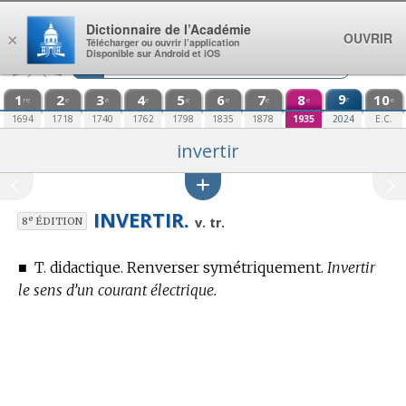
Aller au contenu
Dictionnaire de l’Académie
OUVRIR
×
Télécharger ou ouvrir l’application
Disponible sur Android et iOS
1
2
3
4
5
6
7
8
9
10
e
re
e
e
e
e
e
e
e
e
1694
1718
1740
1762
1798
1835
1878
1935
2024
E.C.
invertir
INVERTIR.
e
v. tr.
8
ÉDITION
■
T. didactique.
Renverser symétriquement.
Invertir
le sens d’un courant électrique.