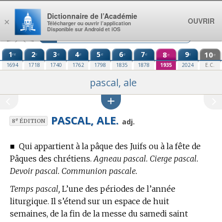
Aller au contenu
Dictionnaire de l’Académie
OUVRIR
×
Télécharger ou ouvrir l’application
Disponible sur Android et iOS
1
2
3
4
5
6
7
8
9
10
re
e
e
e
e
e
e
e
e
e
1694
1718
1740
1762
1798
1835
1878
1935
2024
E.C.
pascal, ale
PASCAL, ALE.
e
adj.
8
ÉDITION
■
Qui appartient à la pâque des Juifs ou à la fête de
Pâques des chrétiens.
Agneau pascal. Cierge pascal.
Devoir pascal. Communion pascale.
Temps pascal,
L’une des périodes de l’année
liturgique. Il s’étend sur un espace de huit
semaines, de la fin de la messe du samedi saint