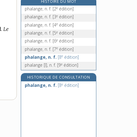
HISTOIRE DU MOT
phalangiste, n.
e
phalange, n. f.
[2
édition]
e
phalangite, n. m.
[8
édition]
e
phalange, n. f.
[3
édition]
phalanstère, n. m.
e
phalange, n. f.
[4
édition]
d.
Le
phalanstérien, -ienne, n. et adj.
e
phalange, n. f.
[5
édition]
e
phalange, n. f.
[6
édition]
e
phalange, n. f.
[7
édition]
e
phalange, n. f.
[8
édition]
e
phalange [I], n. f.
[9
édition]
HISTORIQUE DE CONSULTATION
e
phalange, n. f.
[8
édition]