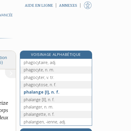
AIDE EN LIGNE
ANNEXES
AVANCÉE
pg, symb.
pH, n. m. inv.
phacochère, n. m.
phaéton, n. m.
phage, n. m.
VOISINAGE ALPHABÉTIQUE
phagédénique, adj.
tion
phagocytaire, adj.
5)
phagocyte, n. m.
phagocyter, v. tr.
phagocytose, n. f.
phalange [I], n. f.
phalange [II], n. f.
eize
phalanger, n. m.
orps
phalangette, n. f.
deux
phalangien, -ienne, adj.
phalangine, n. f.