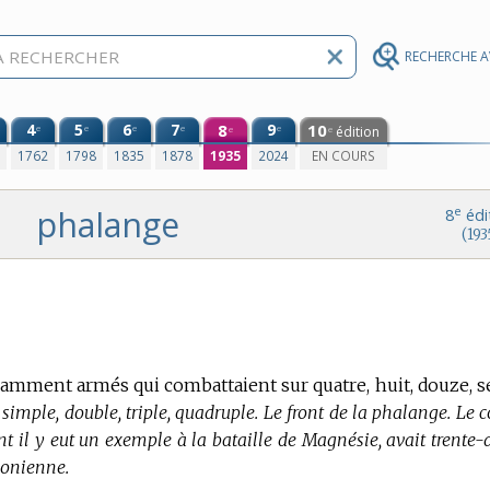
RECHERCHE 
4
5
6
7
8
9
10
e
e
e
e
e
édition
e
e
0
1762
1798
1835
1878
1935
2024
EN COURS
phalange
e
8
édi
(193
amment armés qui combattaient sur quatre, huit, douze, s
imple, double, triple, quadruple. Le front de la phalange. Le c
t il y eut un exemple à la bataille de Magnésie, avait trente-
onienne.