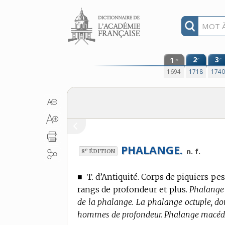
Aller au contenu
1
2
3
e
e
re
1694
1718
174
PHALANGE.
e
n. f.
8
ÉDITION
■
T. d’Antiquité.
Corps de piquiers pes
rangs de profondeur et plus.
Phalange s
de la phalange. La phalange octuple, don
hommes de profondeur. Phalange macéd