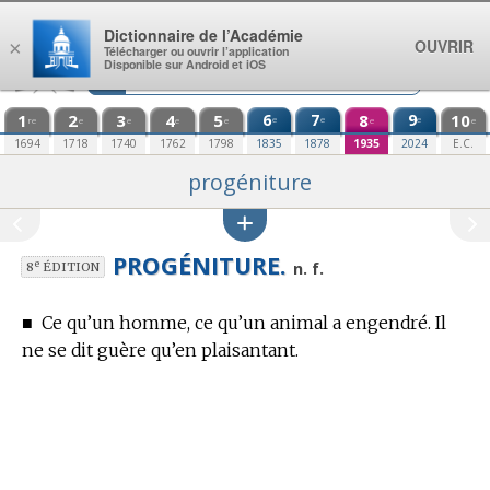
Aller au contenu
Dictionnaire de l’Académie
OUVRIR
×
Télécharger ou ouvrir l’application
Disponible sur Android et iOS
1
2
3
4
5
6
7
8
9
10
e
e
e
re
e
e
e
e
e
e
1694
1718
1740
1762
1798
1835
1878
1935
2024
E.C.
progéniture
PROGÉNITURE.
e
n. f.
8
ÉDITION
■
Ce qu’un homme, ce qu’un animal a engendré. Il
ne se dit guère qu’en plaisantant.