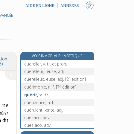
AIDE EN LIGNE
ANNEXES
AVANCÉE
e
queraïba, n. m.
[5
édition]
quercinois, -oise, adj.
quercitrin, n. m.
quercitrine, n. f.
quercitron, n. m.
VOISINAGE ALPHABÉTIQUE
querelle, n. f.
tion
quereller, v. tr. et pron.
5)
querelleur, -euse, adj.
e
querelleux, euse, adj.
[2
édition]
e
quérimonie, n. f.
[7
édition]
quérir, v. tr.
quérulence, n. f.
l ne
quérulent, -ente, adj.
uérir
quésaco, adv.
n dit
quès aco, adv.
qu'es aco, adv.