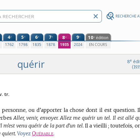
RECHERCHE 
4
5
6
7
8
9
10
e
e
e
e
e
édition
e
e
0
1762
1798
1835
1878
1935
2024
EN COURS
quérir
e
8
édi
(193
v. tr.
personne, ou d’apporter la chose dont il est question.
I
verbes
Aller, venir, envoyer. Allez me quérir un tel. Il est allé q
l m’est venu quérir de la part d’un tel.
Il a vieilli ; toutefois, o
 quiert.
Quérable
.
Voyez