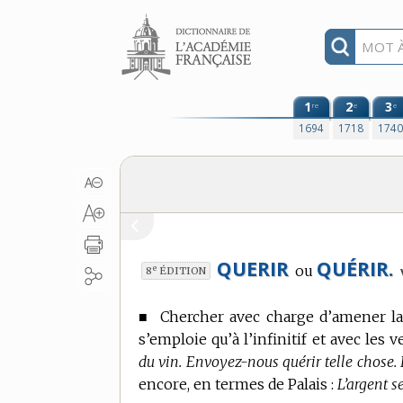
Aller au contenu
1
2
3
re
e
e
1694
1718
174
QUERIR
QUÉRIR.
ou
e
8
ÉDITION
■
Chercher avec charge d’amener la 
s’emploie qu’à l’infinitif et avec les 
du vin. Envoyez-nous quérir telle chose. I
encore, en
termes de Palais
:
L’argent se