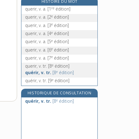
HISTOIRE DU MOT
quèsaco, adv.
re
querir, v. a.
[1
édition]
questeur, n. m.
e
querir, v. a.
[2
édition]
question, n. f.
e
querir, v. a.
[3
édition]
questionnaire [I], n. m.
e
querir, v. a.
[4
édition]
e
querir, v. a.
[5
édition]
e
querir, v. a.
[6
édition]
e
querir, v. a.
[7
édition]
e
querir, v. tr.
[8
édition]
e
quérir, v. tr.
[8
édition]
e
quérir, v. tr.
[9
édition]
HISTORIQUE DE CONSULTATION
e
quérir, v. tr.
[8
édition]