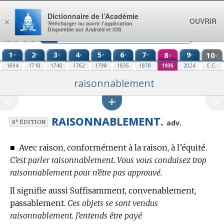
Aller au contenu
Dictionnaire de l’Académie
OUVRIR
×
Télécharger ou ouvrir l’application
Disponible sur Android et iOS
1
2
3
4
5
6
7
8
9
10
re
e
e
e
e
e
e
e
e
e
1694
1718
1740
1762
1798
1835
1878
1935
2024
E.C.
raisonnablement
RAISONNABLEMENT.
e
adv.
8
ÉDITION
■
Avec raison, conformément à la raison, à l’équité.
C’est parler raisonnablement. Vous vous conduisez trop
raisonnablement pour n’être pas approuvé.
Il signifie aussi Suffisamment, convenablement,
passablement.
Ces objets se sont vendus
raisonnablement. J’entends être payé