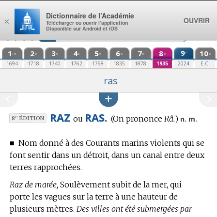
Aller au contenu
Dictionnaire de l’Académie
OUVRIR
×
Télécharger ou ouvrir l’application
Disponible sur Android et iOS
1
2
3
4
5
6
7
8
9
10
e
re
e
e
e
e
e
e
e
e
1694
1718
1740
1762
1798
1835
1878
1935
2024
E.C.
ras
RAZ
RAS.
ou
(On prononce
Râ.
)
e
n. m.
8
ÉDITION
■
Nom donné à des Courants marins violents qui se
font sentir dans un détroit, dans un canal entre deux
terres rapprochées.
Raz de marée,
Soulèvement subit de la mer, qui
porte les vagues sur la terre à une hauteur de
plusieurs mètres.
Des villes ont été submergées par