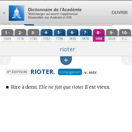
Aller au contenu
Dictionnaire de l’Académie
OUVRIR
×
Télécharger ou ouvrir l’application
Disponible sur Android et iOS
1
2
3
4
5
6
7
8
9
10
e
e
e
e
re
e
e
e
e
e
1694
1718
1740
1762
1798
1835
1878
1935
2024
E.C.
rioter
RIOTER.
conjugaison
e
v. intr.
8
ÉDITION
■
Rire à demi.
Elle ne fait que rioter.
Il est vieux.