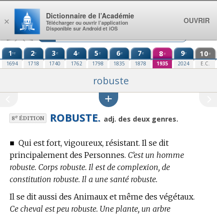
Aller au contenu
Dictionnaire de l’Académie
OUVRIR
×
Télécharger ou ouvrir l’application
Disponible sur Android et iOS
1
2
3
4
5
6
7
8
9
10
re
e
e
e
e
e
e
e
e
e
1694
1718
1740
1762
1798
1835
1878
1935
2024
E.C.
robuste
ROBUSTE.
e
adj. des deux genres.
8
ÉDITION
■
Qui est fort, vigoureux, résistant. Il se dit
principalement des Personnes.
C’est un homme
robuste. Corps robuste. Il est de complexion, de
constitution robuste. Il a une santé robuste.
Il se dit aussi des Animaux et même des végétaux.
Ce cheval est peu robuste. Une plante, un arbre