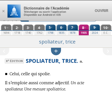
Aller au contenu
Dictionnaire de l’Académie
OUVRIR
×
Télécharger ou ouvrir l’application
Disponible sur Android et iOS
1
2
3
4
5
6
7
8
9
10
e
e
e
e
re
e
e
e
e
e
1694
1718
1740
1762
1798
1835
1878
1935
2024
E.C.
spoliateur, trice
SPOLIATEUR, TRICE.
e
n.
8
ÉDITION
■
Celui, celle qui spolie.
Il s’emploie aussi comme adjectif.
Un acte
spoliateur. Une mesure spoliatrice.