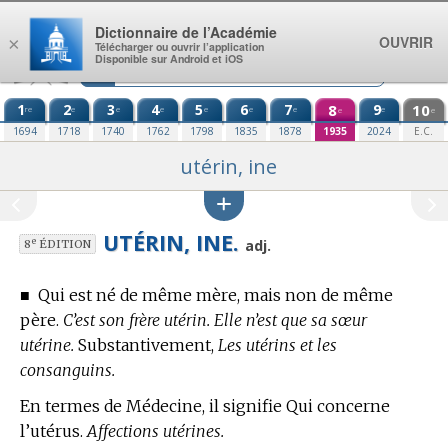
Aller au contenu
Dictionnaire de l’Académie
OUVRIR
×
Télécharger ou ouvrir l’application
Disponible sur Android et iOS
1
2
3
4
5
6
7
8
9
10
re
e
e
e
e
e
e
e
e
e
1694
1718
1740
1762
1798
1835
1878
1935
2024
E.C.
utérin, ine
UTÉRIN, INE.
e
adj.
8
ÉDITION
■
Qui est né de même mère, mais non de même
père.
C’est son frère utérin. Elle n’est que sa sœur
utérine.
Substantivement,
Les utérins et les
consanguins.
En
termes de Médecine,
il signifie Qui concerne
l’utérus.
Affections utérines.