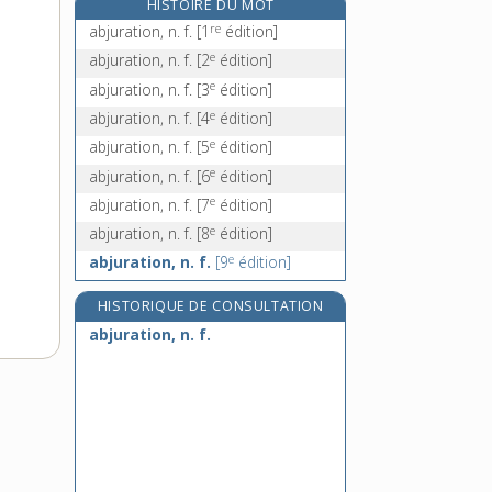
HISTOIRE DU MOT
ablégat, n. m.
re
abjuration, n. f.
[1
édition]
ableret, n. m.
e
abjuration, n. f.
[2
édition]
ablette, n. f.
e
abjuration, n. f.
[3
édition]
e
abluer, v. tr.
[7
édition]
e
abjuration, n. f.
[4
édition]
e
abjuration, n. f.
[5
édition]
e
abjuration, n. f.
[6
édition]
e
abjuration, n. f.
[7
édition]
e
abjuration, n. f.
[8
édition]
e
abjuration, n. f.
[9
édition]
HISTORIQUE DE CONSULTATION
abjuration, n. f.