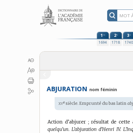
Aller au contenu
1
2
3
re
e
e
1694
1718
174
ABJURATION
nom féminin
xv
e
Étymologie
siècle. Emprunté du
bas latin
abj
:
Action d’abjurer ; résultat de cette 
quelqu’un.
L’abjuration d’Henri IV.
L’In