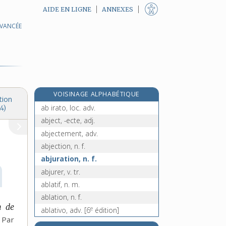
AIDE EN LIGNE
ANNEXES
AVANCÉE
abiétinées, n. f. pl.
e
abigéat, n. m.
[6
édition]
abîme, n. m.
abîmer, v. tr. et pron.
ab intestat, loc. adj.
VOISINAGE ALPHABÉTIQUE
abiotique, adj.
tion
ab irato, loc. adv.
4)
abject, -ecte, adj.
abjectement, adv.
abjection, n. f.
abjuration, n. f.
abjurer, v. tr.
ablatif, n. m.
ablation, n. f.
n de
e
ablativo, adv.
[6
édition]
Par
able, n. m.