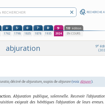
RECHERCHE 
4
5
6
7
8
9
10
e
e
e
e
e
édition
e
e
0
1762
1798
1835
1878
1935
2024
EN COURS
abjuration
e
9
édi
(202
uratio,
dérivé de
abjuratum,
supin de
abjurare
(voir
Abjurer
).
action.
Abjuration publique, solennelle.
Recevoir l’abjuratio
quisition exigeait des hérétiques l’abjuration de leurs erreurs.