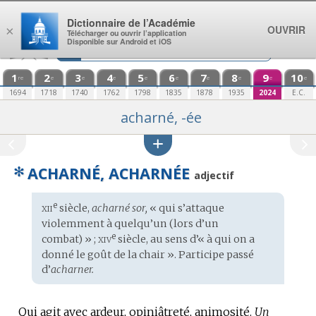
Aller au contenu
Dictionnaire de l’Académie
OUVRIR
×
Télécharger ou ouvrir l’application
Disponible sur Android et iOS
1
2
3
4
5
6
7
8
9
10
re
e
e
e
e
e
e
e
e
e
1694
1718
1740
1762
1798
1835
1878
1935
2024
E.C.
acharné, -ée
✻
ACHARNÉ, ACHARNÉE
adjectif
xii
e
Étymologie
siècle,
acharné sor,
« qui s’attaque
:
violemment à quelqu’un (lors d’un
xiv
e
combat) » ;
siècle, au sens d’« à qui on a
donné le goût de la chair ». Participe passé
d’
acharner.
Qui agit avec ardeur, opiniâtreté, animosité.
Un