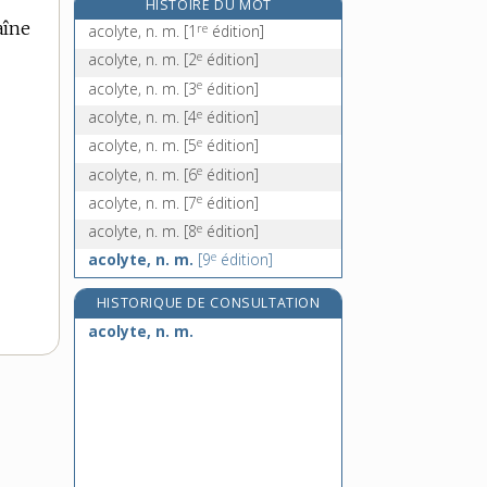
HISTOIRE DU MOT
aconier, n. m.
aîne
re
acolyte, n. m.
[1
édition]
aconit, n. m.
e
acolyte, n. m.
[2
édition]
aconitine, n. f.
e
acolyte, n. m.
[3
édition]
a contrario, loc. adv.
e
acolyte, n. m.
[4
édition]
e
acolyte, n. m.
[5
édition]
e
acolyte, n. m.
[6
édition]
e
acolyte, n. m.
[7
édition]
e
acolyte, n. m.
[8
édition]
e
acolyte, n. m.
[9
édition]
HISTORIQUE DE CONSULTATION
acolyte, n. m.