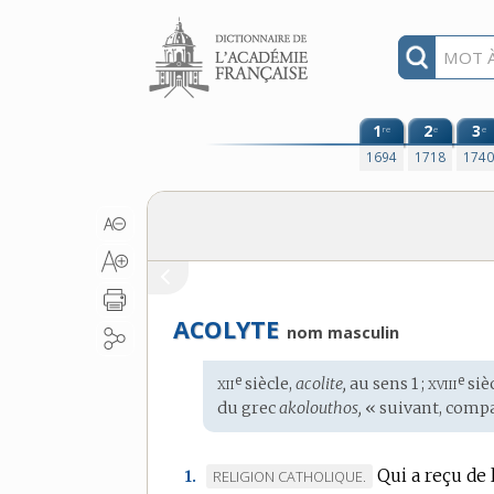
Aller au contenu
1
2
3
re
e
e
1694
1718
174
ACOLYTE
nom masculin
xii
xviii
e
e
Étymologie
siècle,
acolite,
au sens 1 ;
siè
:
du
grec
akolouthos,
« suivant, compa
Qui a reçu de 
MARQUE
RELIGION CATHOLIQUE.
1.