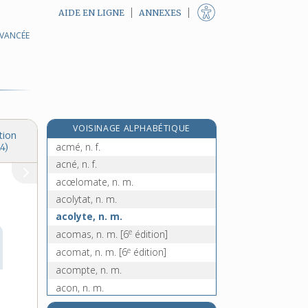
AIDE EN LIGNE
ANNEXES
AVANCÉE
acier, n. m.
aciérage, n. m.
e
aciération, n. f.
[8
édition]
aciérer, v. tr.
aciérie, n. f.
VOISINAGE ALPHABÉTIQUE
acinus, n. m.
tion
acmé, n. f.
4)
acné, n. f.
acœlomate, n. m.
acolytat, n. m.
acolyte, n. m.
e
acomas, n. m.
[6
édition]
e
acomat, n. m.
[6
édition]
acompte, n. m.
acon, n. m.
aconage, n. m.