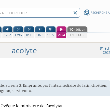
RECHERCHE 
4
5
6
7
8
9
10
e
e
e
e
e
édition
e
e
0
1762
1798
1835
1878
1935
2024
EN COURS
acolyte
e
9
édi
(202
cle, au sens 2. Emprunté, par l’intermédiaire du
latin chrétien
,
gnon, serviteur ».
l’évêque le ministère de l’acolytat.