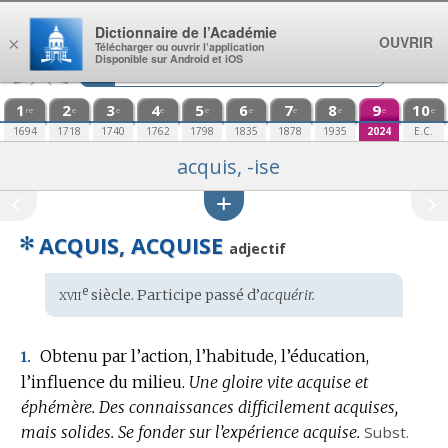
Aller au contenu
Dictionnaire de l’Académie
OUVRIR
×
Télécharger ou ouvrir l’application
Disponible sur Android et iOS
1
2
3
4
5
6
7
8
9
10
re
e
e
e
e
e
e
e
e
e
1694
1718
1740
1762
1798
1835
1878
1935
2024
E.C.
acquis, -ise
✻
ACQUIS, ACQUISE
adjectif
xvii
e
Étymologie
siècle. Participe passé d’
acquérir.
:
Obtenu par l’action, l’habitude, l’éducation,
1.
l’influence du milieu.
Une gloire vite acquise et
éphémère.
Des connaissances difficilement acquises,
mais solides.
Se fonder sur l’expérience acquise.
Subst.