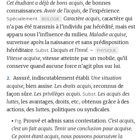
Cet étudiant a déjà de bons acquis,
de bonnes
connaissances.
Avoir de l’acquis,
de l’expérience.
Spécialement.
Caractère acquis,
caractère qui
MARQUE
BIOLOGIE.
n’a pas été transmis à l’individu par hérédité, mais est
DE
apparu sous l’influence du milieu.
DOMAINE
Maladie acquise,
survenue après la naissance et sans prédisposition
:
héréditaire.
Subst.
L’acquis et l’inné.
–
MARQUE
PHYSIQUE.
Vitesse acquise,
vitesse atteinte par un mobile, qu’il
DE
conserve quand aucune force n’agit plus sur lui.
DOMAINE
:
Assuré, indiscutablement établi.
Une situation
2.
acquise,
bien assise.
Les droits acquis,
reconnus de
façon sûre.
Les privilèges acquis.
Subst.
Les acquis des
luttes,
les avantages, droits, etc., obtenus grâce à des
actions, des luttes, politiques ou syndicales.
▪
Fig.
Prouvé et admis sans contestation.
C’est acquis,
c’est un fait acquis.
Tenir une conclusion pour acquise.
Ce point étant acquis, nous pouvons poursuivre la