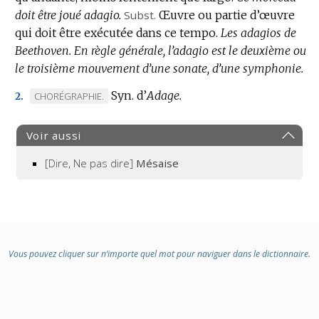
doit être joué adagio.
DOMAINE
Subst.
Œuvre ou partie d’œuvre
qui doit être exécutée dans ce tempo.
:
Les adagios de
Beethoven.
En règle générale, l’adagio est le deuxième ou
le troisième mouvement d’une sonate, d’une symphonie.
Syn. d’
Adage.
MARQUE
CHORÉGRAPHIE.
2.
DE
DOMAINE
Voir aussi
:
[Dire, Ne pas dire]
Mésaise
Vous pouvez cliquer sur n’importe quel mot pour naviguer dans le dictionnaire.