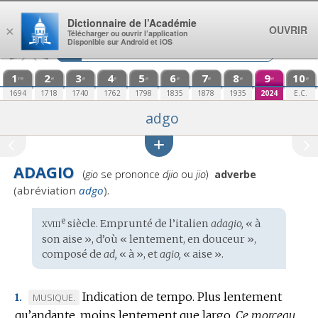
Aller au contenu
Dictionnaire de l’Académie
OUVRIR
×
Télécharger ou ouvrir l’application
Disponible sur Android et iOS
1
2
3
4
5
6
7
8
9
10
re
e
e
e
e
e
e
e
e
e
1694
1718
1740
1762
1798
1835
1878
1935
2024
E.C.
adgo
ADAGIO
Prononciation
(
gio
se prononce
djio
ou
jio
)
adverbe
:
(abréviation
adgo
).
xviii
e
Étymologie
siècle. Emprunté de l’
italien
adagio,
« à
:
son aise », d’où « lentement, en douceur »,
composé de
ad,
« à », et
agio,
« aise ».
Indication de tempo.
Plus lentement
MARQUE
MUSIQUE.
1.
qu’andante, moins lentement que largo.
DE
Ce morceau