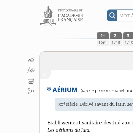
Aller au contenu
1
2
3
re
e
e
1694
1718
174
✻
AÉRIUM
Prononciation
(
um
se prononce
ome
)
no
:
xx
e
Étymologie
siècle. Dérivé savant du
latin
aer
:
Établissement sanitaire destiné aux 
Les aériums du Jura.