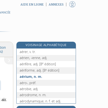
AIDE EN LIGNE
ANNEXES
AVANCÉE
aède, n. m.
ægipan, n. m.
aérage, n. m.
aérateur, n. m.
aération, n. f.
e
VOISINAGE ALPHABÉTIQUE
aéré, ée, adj.
[8
édition]
tion
aérer, v. tr.
4)
aérien, -ienne, adj.
e
aérifère, adj.
[8
édition]
e
aériforme, adj.
[8
édition]
aérium, n. m.
aéro-, préf.
aérobie, adj.
aérodrome, n. m.
air.
aérodynamique, n. f. et adj.
aérodynamisme, n. m.