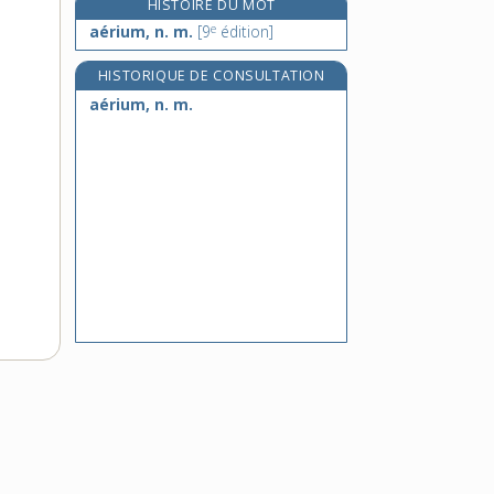
HISTOIRE DU MOT
aérogare, n. f.
e
aérium, n. m.
[9
édition]
aérogastrie, n. f.
HISTORIQUE DE CONSULTATION
aéroglisseur, n. m.
aérium, n. m.
e
aérographie, n. f.
[8
édition]