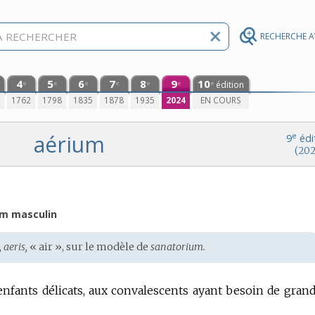
RECHERCHE 
4
5
6
7
8
9
10
édition
e
e
e
e
e
e
e
0
1762
1798
1835
1878
1935
2024
EN COURS
aérium
e
9
édi
(202
m masculin
, aeris,
« air », sur le modèle de
sanatorium.
enfants délicats, aux convalescents ayant besoin de grand 