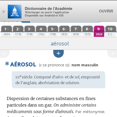
Aller au contenu
Dictionnaire de l’Académie
OUVRIR
×
Télécharger ou ouvrir l’application
Disponible sur Android et iOS
1
2
3
4
5
6
7
8
9
10
re
e
e
e
e
e
e
e
e
e
1694
1718
1740
1762
1798
1835
1878
1935
2024
E.C.
aérosol
✻
AÉROSOL
Prononciation
(
s
se prononce
ss
)
nom masculin
:
xx
e
Étymologie
siècle. Composé d’
aéro‑
et de
sol,
emprunté
:
de l’
anglais
, abréviation de
solution.
Dispersion de certaines substances en fines
particules dans un gaz.
On administre certains
médicaments sous forme d’aérosols.
Par métonymie.