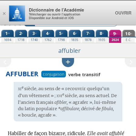
Aller au contenu
Dictionnaire de l’Académie
OUVRIR
×
Télécharger ou ouvrir l’application
Disponible sur Android et iOS
1
2
3
4
5
6
7
8
9
10
re
e
e
e
e
e
e
e
e
e
1694
1718
1740
1762
1798
1835
1878
1935
2024
E.C.
affubler
AFFUBLER
conjugaison
verbe transitif
xi
e
Étymologie
siècle, au sens de « recouvrir quelqu’un
:
xvi
e
d’un vêtement » ;
siècle, au sens actuel. De
l’
ancien français
afibler,
« agrafer », lui-même
du
latin populaire
*affibulare,
dérivé de
fibula,
« boucle, agrafe ».
Habiller de façon bizarre, ridicule.
Elle avait affublé