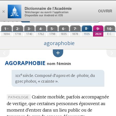
Aller au contenu
Dictionnaire de l’Académie
OUVRIR
×
Télécharger ou ouvrir l’application
Disponible sur Android et iOS
1
2
3
4
5
6
7
8
9
10
e
re
e
e
e
e
e
e
e
e
1694
1718
1740
1762
1798
1835
1878
1935
2024
E.C.
agoraphobie
AGORAPHOBIE
nom féminin
xix
e
Étymologie
siècle. Composé d’
agora
et de
‑phobie,
du
:
grec
phobos,
« crainte ».
Crainte morbide, parfois accompagnée
MARQUE
PATHOLOGIE.
de vertige, que certaines personnes éprouvent au
DE
moment d’entrer dans un lieu public ou de
DOMAINE