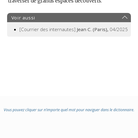
traverser de grands espaces découverts.
:
Voir aussi
[Courrier des internautes]
Jean C. (Paris),
04/2025
Vous pouvez cliquer sur n’importe quel mot pour naviguer dans le dictionnaire.