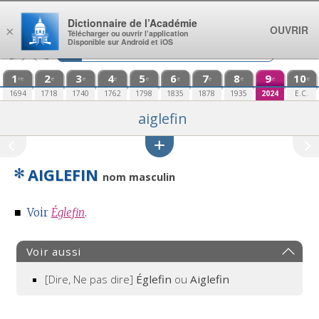
Aller au contenu
Dictionnaire de l’Académie
OUVRIR
×
Télécharger ou ouvrir l’application
Disponible sur Android et iOS
1
2
3
4
5
6
7
8
9
10
re
e
e
e
e
e
e
e
e
e
1694
1718
1740
1762
1798
1835
1878
1935
2024
E.C.
aiglefin
✻
AIGLEFIN
nom masculin
■
Voir
Églefin
.
Voir aussi
[Dire, Ne pas dire]
Églefin
ou
Aiglefin