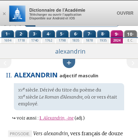
Aller au contenu
Dictionnaire de l’Académie
OUVRIR
×
Télécharger ou ouvrir l’application
Disponible sur Android et iOS
1
2
3
4
5
6
7
8
9
10
re
e
e
e
e
e
e
e
e
e
1694
1718
1740
1762
1798
1835
1878
1935
2024
E.C.
alexandrin
ALEXANDRIN
II.
adjectif masculin
xv
e
Étymologie
siècle. Dérivé du titre du
poème
du
:
xii
e
siècle
Le Roman d’Alexandre,
où ce vers était
employé.
↪
voir aussi :
I.
Alexandrin, ‑ine
(adj.)
Vers alexandrin,
vers français de douze
MARQUE
PROSODIE.