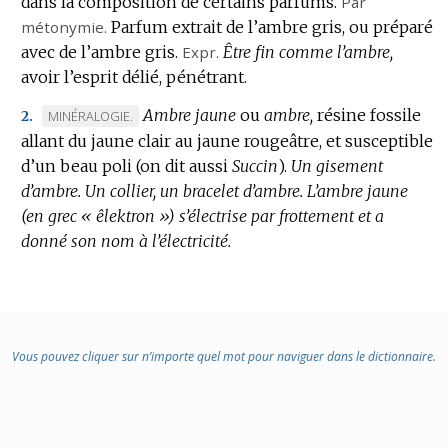
dans la composition de certains parfums.
:
Par
métonymie.
Parfum extrait de l’ambre gris, ou préparé
avec de l’ambre gris.
Expr.
Être fin comme l’ambre,
avoir l’esprit délié, pénétrant.
Ambre jaune
ou
ambre,
résine fossile
MARQUE
MINÉRALOGIE.
2.
allant du jaune clair au jaune rougeâtre, et susceptible
DE
d’un beau poli (on dit aussi
DOMAINE
Succin
).
Un gisement
d’ambre.
:
Un collier, un bracelet d’ambre.
L’ambre jaune
(en grec « êlektron ») s’électrise par frottement et a
donné son nom à l’électricité.
Vous pouvez cliquer sur n’importe quel mot pour naviguer dans le dictionnaire.