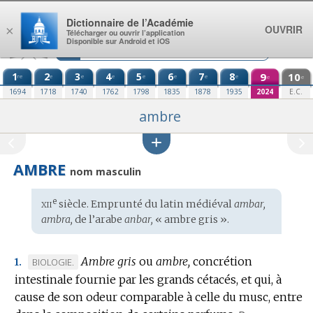
Aller au contenu
Dictionnaire de l’Académie
OUVRIR
×
Télécharger ou ouvrir l’application
Disponible sur Android et iOS
1
2
3
4
5
6
7
8
9
10
re
e
e
e
e
e
e
e
e
e
1694
1718
1740
1762
1798
1835
1878
1935
2024
E.C.
ambre
AMBRE
nom masculin
xii
e
Étymologie
siècle. Emprunté du
latin médiéval
ambar,
:
ambra,
de l’
arabe
anbar,
« ambre gris ».
Ambre gris
ou
ambre,
concrétion
MARQUE
BIOLOGIE.
1.
intestinale fournie par les grands cétacés, et qui, à
DE
cause de son odeur comparable à celle du musc, entre
DOMAINE