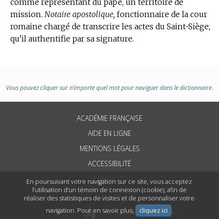
comme représentant du pape, un territoire de
mission.
Notaire apostolique,
fonctionnaire de la cour
romaine chargé de transcrire les actes du Saint-Siège,
qu’il authentifie par sa signature.
Vous pouvez cliquer sur n’importe quel mot pour naviguer dans le dictionnaire.
ACADÉMIE FRANÇAISE
AIDE EN LIGNE
MENTIONS LÉGALES
ACCESSIBILITÉ
CONTACTS
En poursuivant votre navigation sur ce site, vous acceptez
l’utilisation d’un témoin de connexion (cookie), afin de
réaliser des statistiques de visites et de personnaliser votre
navigation. Pour en savoir plus,
cliquez ici
.