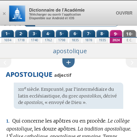
Aller au contenu
Dictionnaire de l’Académie
OUVRIR
×
Télécharger ou ouvrir l’application
Disponible sur Android et iOS
1
2
3
4
5
6
7
8
9
10
re
e
e
e
e
e
e
e
e
e
1694
1718
1740
1762
1798
1835
1878
1935
2024
E.C.
apostolique
APOSTOLIQUE
adjectif
xiii
e
Étymologie
siècle. Emprunté, par l’intermédiaire du
:
latin ecclésiastique
, du
grec
apostolikos,
dérivé
de
apostolos,
« envoyé de Dieu ».
Qui concerne les apôtres ou en procède.
Le collège
1.
apostolique,
les douze apôtres.
La tradition apostolique.
L’Église catholique, apostolique et romaine.
Temps