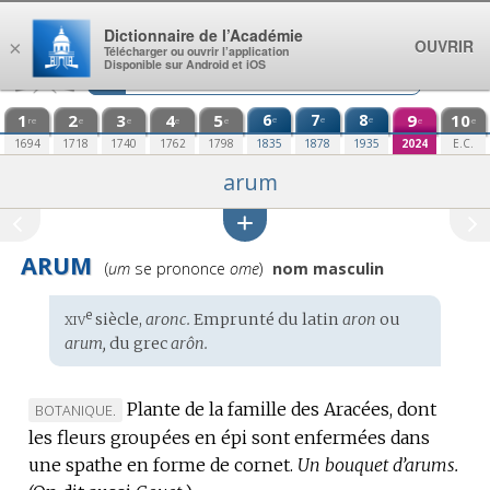
Aller au contenu
Dictionnaire de l’Académie
OUVRIR
×
Télécharger ou ouvrir l’application
Disponible sur Android et iOS
1
2
3
4
5
6
7
8
9
10
e
e
e
re
e
e
e
e
e
e
1694
1718
1740
1762
1798
1835
1878
1935
2024
E.C.
arum
ARUM
Prononciation
(
um
se prononce
ome
)
nom masculin
:
xiv
e
Étymologie
siècle,
aronc.
Emprunté du
latin
aron
ou
:
arum,
du
grec
arôn.
Plante de la famille des Aracées, dont
MARQUE
BOTANIQUE.
les fleurs groupées en épi sont enfermées dans
DE
une spathe en forme de cornet.
DOMAINE
Un bouquet d’arums.