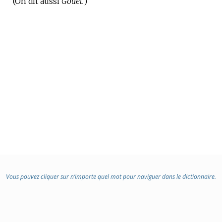
(On dit aussi
:
Gouet.
)
Vous pouvez cliquer sur n’importe quel mot pour naviguer dans le dictionnaire.