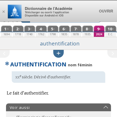
Aller au contenu
Dictionnaire de l’Académie
OUVRIR
×
Télécharger ou ouvrir l’application
Disponible sur Android et iOS
1
2
3
4
5
6
7
8
9
10
re
e
e
e
e
e
e
e
e
e
1694
1718
1740
1762
1798
1835
1878
1935
2024
E.C.
authentification
✻
AUTHENTIFICATION
nom féminin
xx
e
Étymologie
siècle. Dérivé d’
authentifier.
:
Le fait d’authentifier.
Voir aussi