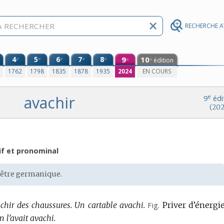
RECHERCHE 
4
5
6
7
8
9
10
e
e
e
e
e
édition
e
e
0
1762
1798
1835
1878
1935
2024
EN COURS
avachir
e
9
édi
(202
if et pronominal
-être
germanique
.
chir des chaussures.
Un cartable avachi.
Fig.
Priver d’énergie
n l’avait avachi.