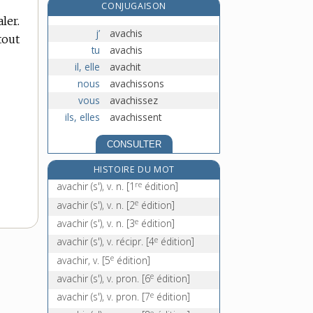
CONJUGAISON
avalanche, n. f.
ler.
e
avalasse, n. f.
[7
édition]
j’
avachis
tout
tu
avachis
avalé, -ée, adj.
il, elle
avachit
avaler, v. tr.
nous
avachissons
vous
avachissez
ils, elles
avachissent
CONSULTER
HISTOIRE DU MOT
re
avachir (s'), v. n.
[1
édition]
e
avachir (s'), v. n.
[2
édition]
e
avachir (s'), v. n.
[3
édition]
e
avachir (s'), v. récipr.
[4
édition]
e
avachir, v.
[5
édition]
e
avachir (s'), v. pron.
[6
édition]
e
avachir (s'), v. pron.
[7
édition]
e