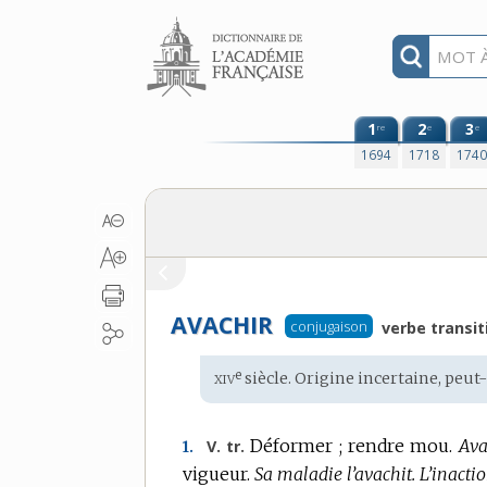
Aller au contenu
1
2
3
re
e
e
1694
1718
174
AVACHIR
conjugaison
verbe transit
xiv
e
Étymologie
siècle.
Origine incertaine
, peut
:
Déformer ; rendre mou.
Ava
V. tr.
1.
vigueur.
Sa maladie l’avachit.
L’inactio