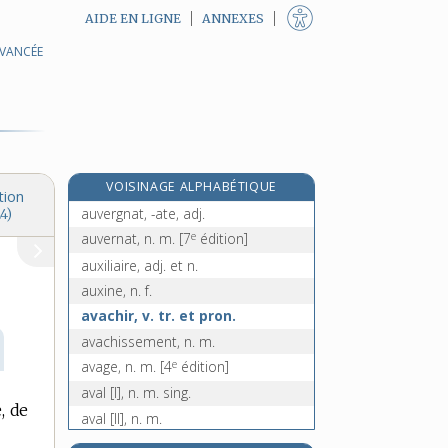
AIDE EN LIGNE
ANNEXES
AVANCÉE
autrichien, -ienne, adj. et n.
autruche, n. f.
autruchon, n. m.
autrui, pr. indéf. inv.
autunite, n. f.
VOISINAGE ALPHABÉTIQUE
auvent, n. m.
tion
auvergnat, -ate, adj.
4)
e
auvernat, n. m.
[7
édition]
auxiliaire, adj. et n.
auxine, n. f.
avachir, v. tr. et pron.
avachissement, n. m.
e
avage, n. m.
[4
édition]
aval [I], n. m. sing.
, de
aval [II], n. m.
avalaison, n. f.