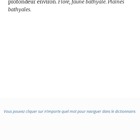
profondeur environ.
DOMAINE
Flore, faune bathyale.
Plaines
bathyales.
:
Vous pouvez cliquer sur n’importe quel mot pour naviguer dans le dictionnaire.