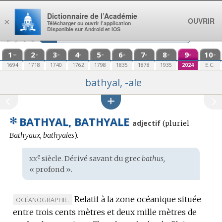
Aller au contenu
Dictionnaire de l’Académie
OUVRIR
×
Télécharger ou ouvrir l’application
Disponible sur Android et iOS
1
2
3
4
5
6
7
8
9
10
re
e
e
e
e
e
e
e
e
e
1694
1718
1740
1762
1798
1835
1878
1935
2024
E.C.
bathyal, -ale
✻
BATHYAL, BATHYALE
adjectif
(
pluriel
Bathyaux, bathyales
).
xx
e
Étymologie
siècle. Dérivé savant du
grec
bathus,
:
« profond ».
Relatif à la zone océanique située
MARQUE
OCÉANOGRAPHIE.
entre trois cents mètres et deux mille mètres de
DE