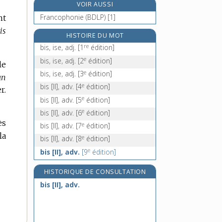
VOIR AUSSI
biscaïen, -enne, adj. et n.
Francophonie (BDLP) [1]
nt
biscayen, -enne, adj. et n.
is
biscornu, -ue, adj.
HISTOIRE DU MOT
re
biscotin, n. m.
bis, ise, adj.
[1
édition]
e
bis, ise, adj.
[2
édition]
le
e
bis, ise, adj.
[3
édition]
un
e
bis [II], adv.
[4
édition]
r.
e
bis [II], adv.
[5
édition]
e
bis [II], adv.
[6
édition]
ès
e
bis [II], adv.
[7
édition]
la
e
bis [II], adv.
[8
édition]
e
bis [II], adv.
[9
édition]
HISTORIQUE DE CONSULTATION
bis [II], adv.