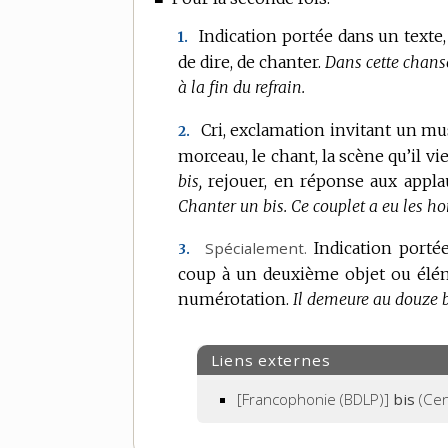
Indication portée dans un texte, 
1.
de dire, de chanter.
Dans cette chanso
à la fin du refrain.
Cri, exclamation invitant un mu
2.
morceau, le chant, la scène qu’il vi
bis,
rejouer, en réponse aux appla
Chanter un bis.
Ce couplet a eu les ho
Spécialement.
Indication porté
3.
coup à un deuxième objet ou élém
numérotation.
Il demeure au douze b
Liens externes
[Francophonie (BDLP)]
bis
(Cen