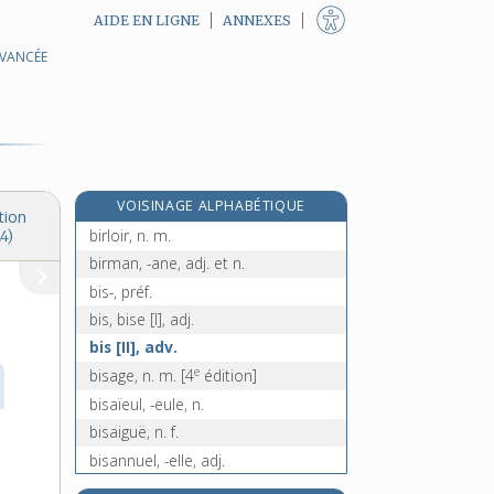
AIDE EN LIGNE
ANNEXES
AVANCÉE
birbe, n. m.
biréacteur, adj.
biréfringence, n. f.
biréfringent, -ente, adj.
birème, n. f.
VOISINAGE ALPHABÉTIQUE
biribi, n. m.
tion
birloir, n. m.
4)
birman, -ane, adj. et n.
bis-, préf.
bis, bise [I], adj.
bis [II], adv.
e
bisage, n. m.
[4
édition]
bisaïeul, -eule, n.
bisaiguë, n. f.
bisannuel, -elle, adj.
bisbille, n. f.