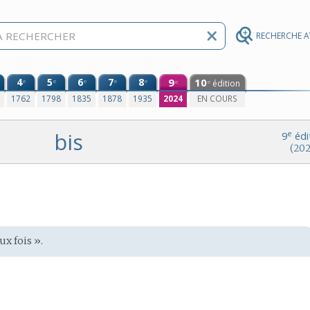
RECHERCHE 
4
5
6
7
8
9
10
e
e
e
e
e
édition
e
e
0
1762
1798
1835
1878
1935
2024
EN COURS
bis
e
9
édi
(202
ux fois ».