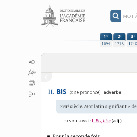
Aller au contenu
1
2
3
re
e
e
1694
1718
174
BIS
II.
Prononciation
(
s
se prononce)
adverbe
:
xvii
e
Étymologie
siècle. Mot
latin
signifiant « de
:
↪
voir aussi :
I.
Bis, bise
(adj.)
■
Pour la seconde fois.