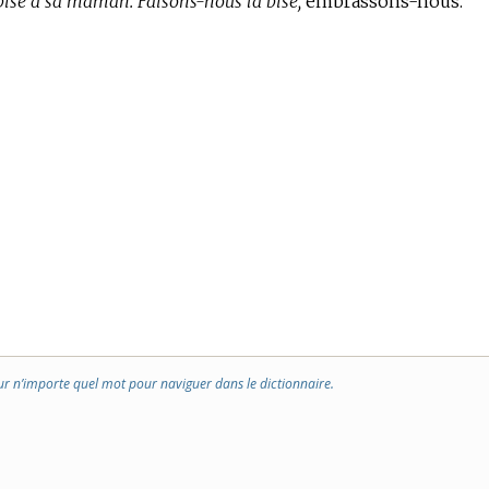
bise à sa maman.
Faisons-nous la bise,
embrassons-nous.
ur n’importe quel mot pour naviguer dans le dictionnaire.