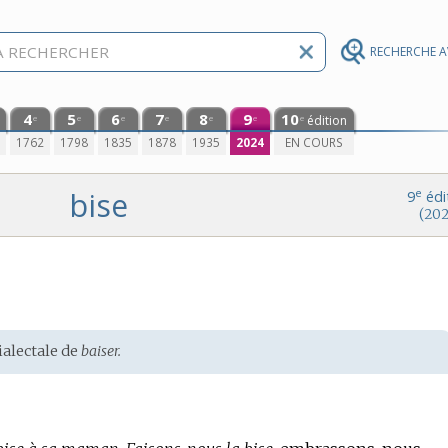
RECHERCHE 
4
5
6
7
8
9
10
édition
e
e
e
e
e
e
e
0
1762
1798
1835
1878
1935
2024
EN COURS
bise
e
9
édi
(202
ialectale
de
baiser.