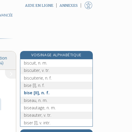
AIDE EN LIGNE
ANNEXES
AVANCÉE
bisbille, n. f.
biscaïen, -enne, adj. et n.
biscayen, -enne, adj. et n.
biscornu, -ue, adj.
biscotin, n. m.
VOISINAGE ALPHABÉTIQUE
biscotte, n. f.
tion
biscuit, n. m.
4)
biscuiter, v. tr.
biscuiterie, n. f.
bise [I], n. f.
bise [II], n. f.
biseau, n. m.
biseautage, n. m.
biseauter, v. tr.
biser [I], v. intr.
biser [II], v. tr.