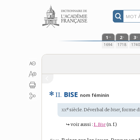
Aller au contenu
1
2
3
re
e
e
1694
1718
174
✻
BISE
II.
nom féminin
xx
e
Étymologie
siècle. Déverbal de
biser,
forme
d
:
↪
voir aussi :
I.
Bise
(n. f.)