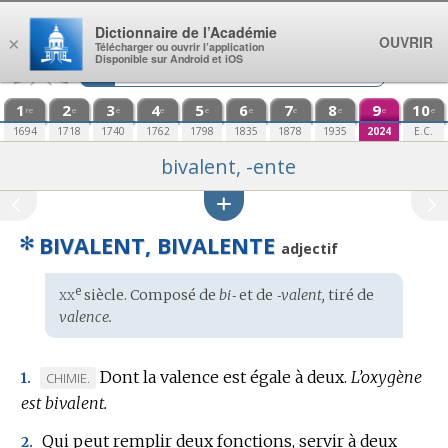
Aller au contenu
Dictionnaire de l’Académie
OUVRIR
×
Télécharger ou ouvrir l’application
Disponible sur Android et iOS
1
2
3
4
5
6
7
8
9
10
re
e
e
e
e
e
e
e
e
e
1694
1718
1740
1762
1798
1835
1878
1935
2024
E.C.
bivalent, -ente
✻
BIVALENT, BIVALENTE
adjectif
xx
e
Étymologie
siècle. Composé de
bi‑
et de
‑valent,
tiré de
:
valence.
Dont la valence est égale à deux.
L’oxygène
MARQUE
CHIMIE.
1.
est bivalent.
DE
DOMAINE
Qui peut remplir deux fonctions, servir à deux
2.