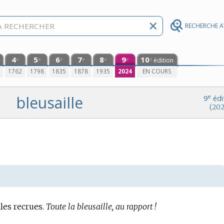
RECHERCHE 
4
5
6
7
8
9
10
édition
e
e
e
e
e
e
e
0
1762
1798
1835
1878
1935
2024
EN COURS
bleusaille
e
9
édi
(202
es recrues.
Toute la bleusaille, au rapport !