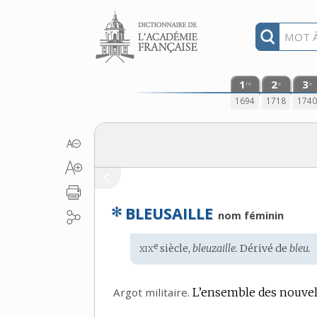
Aller au contenu
1
2
3
re
e
e
1694
1718
174
✻
BLEUSAILLE
nom féminin
xix
e
Étymologie
siècle,
bleuzaille.
Dérivé de
bleu.
:
Argot militaire.
L’ensemble des nouvell