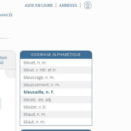
AIDE EN LIGNE
ANNEXES
AVANCÉE
blette, n. f.
blettir, v. intr.
blettissement, n. m.
blettissure, n. f.
bleu, bleue, adj. et n.
VOISINAGE ALPHABÉTIQUE
bleuâtre, adj.
tion
bleuet, n. m.
4)
bleuir, v. intr. et tr.
bleuissage, n. m.
bleuissement, n. m.
bleusaille, n. f.
bleuté, -ée, adj.
bleuter, v. tr.
bliaud, n. m.
bliaut, n. m.
blindage, n. m.