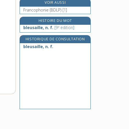
VOIR AUSSI
blindé, -ée, adj.
Francophonie (BDLP) [1]
blinder, v. tr.
blindes, n. f. pl.
HISTOIRE DU MOT
e
blini, n. m.
bleusaille, n. f.
[9
édition]
HISTORIQUE DE CONSULTATION
bleusaille, n. f.