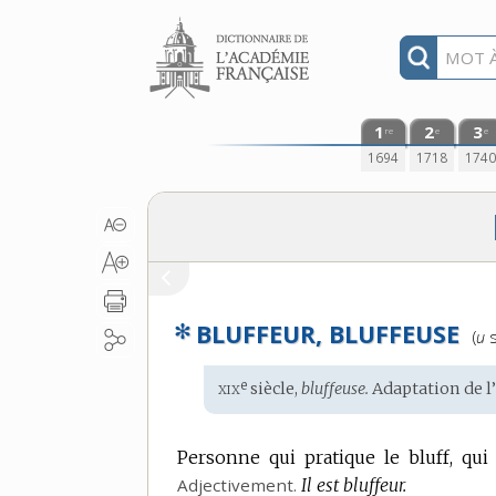
Aller au contenu
1
2
3
re
e
e
1694
1718
174
✻
BLUFFEUR, BLUFFEUSE
Pr
(
u
s
:
xix
e
Étymologie
siècle,
bluffeuse.
Adaptation de l
:
Personne qui pratique le bluff, qui 
Adjectivement.
Il est bluffeur.