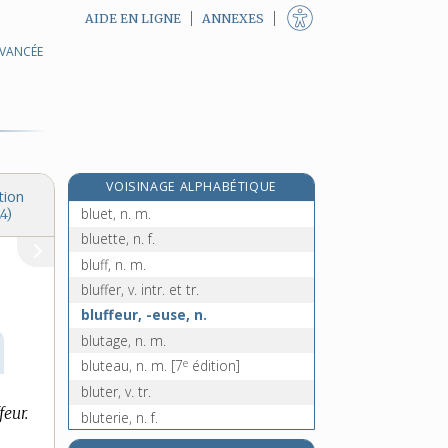
AIDE EN LIGNE
ANNEXES
AVANCÉE
blouser [I], v. tr.
blouser [II], v. intr.
blouson, n. m.
e
blousse, n. f.
[4
édition]
blue-jean, n. m.
VOISINAGE ALPHABÉTIQUE
blues, n. m.
tion
bluet, n. m.
4)
bluette, n. f.
bluff, n. m.
bluffer, v. intr. et tr.
bluffeur, -euse, n.
blutage, n. m.
e
bluteau, n. m.
[7
édition]
bluter, v. tr.
eur.
bluterie, n. f.
bluteur, n. m.