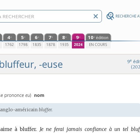
RECHERCHE 
4
5
6
7
8
9
10
édition
e
e
e
e
e
e
e
0
1762
1798
1835
1878
1935
2024
EN COURS
bluffeur, -euse
e
9
édi
(202
ononciation
e prononce
eu
)
nom
’
anglo-américain
bluffer.
aime à bluffer.
Je ne ferai jamais confiance à un tel bluff