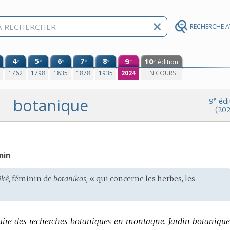
RECHERCHE 
4
5
6
7
8
9
10
e
e
e
e
e
édition
e
e
0
1762
1798
1835
1878
1935
2024
EN COURS
botanique
e
9
édi
(202
nin
ikê,
féminin de
botanikos,
« qui concerne les herbes, les
aire des recherches botaniques en montagne.
Jardin botanique