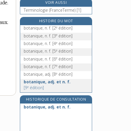
ude.
VOIR AUSSI
botte [III], n. f.
Terminologie (FranceTerme) [1]
botte [IV], n. f.
HISTOIRE DU MOT
bottelage, n. m.
aux.
e
botanique, n. f.
[2
édition]
botteler, v. tr.
e
botanique, n. f.
[3
édition]
e
botanique, n. f.
[4
édition]
e
botanique, n. f.
[5
édition]
e
botanique, n. f.
[6
édition]
e
botanique, n. f.
[7
édition]
e
botanique, adj.
[8
édition]
botanique, adj. et n. f.
e
[9
édition]
HISTORIQUE DE CONSULTATION
botanique, adj. et n. f.