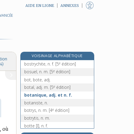
AIDE EN LIGNE
ANNEXES
AVANCÉE
bossoir, n. m.
bosson, n. m.
bossu, -ue, adj.
bossuer, v. tr.
e
bostangi, n. m.
[7
édition]
VOISINAGE ALPHABÉTIQUE
boston, n. m.
tion
e
bostrychite, n. f.
[5
édition]
4)
e
bosuel, n. m.
[5
édition]
bot, bote, adj.
e
botal, adj. m.
[5
édition]
botanique, adj. et n. f.
botaniste, n.
e
botrys, n. m.
[4
édition]
botrytis, n. m.
botte [I], n. f.
,
où
botte [II], n. f.