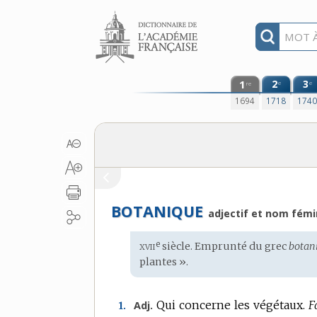
Aller au contenu
1
2
3
e
e
re
1694
1718
174
BOTANIQUE
adjectif et nom fémi
xvii
e
Étymologie
siècle. Emprunté du
grec
botan
:
plantes ».
Qui concerne les végétaux.
F
Adj.
1.