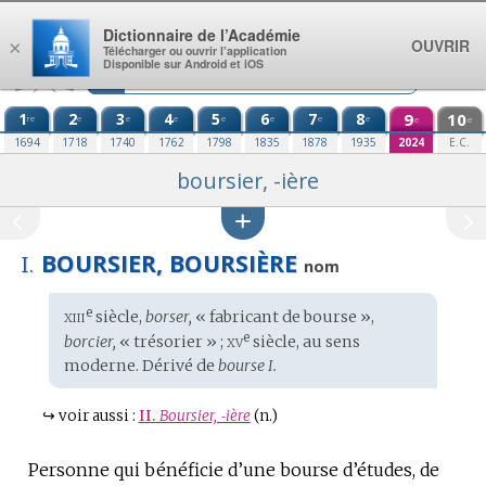
Aller au contenu
Dictionnaire de l’Académie
OUVRIR
×
Télécharger ou ouvrir l’application
Disponible sur Android et iOS
1
2
3
4
5
6
7
8
9
10
re
e
e
e
e
e
e
e
e
e
1694
1718
1740
1762
1798
1835
1878
1935
2024
E.C.
boursier, -ière
BOURSIER, BOURSIÈRE
I.
nom
xiii
e
Étymologie
siècle,
borser,
« fabricant de bourse »,
:
xv
e
borcier,
« trésorier » ;
siècle, au sens
moderne. Dérivé de
bourse I.
↪
voir aussi :
II.
Boursier, ‑ière
(n.)
Personne qui bénéficie d’une bourse d’études, de