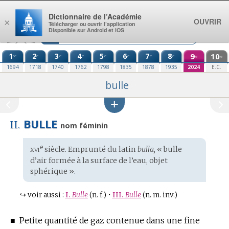
Aller au contenu
Dictionnaire de l’Académie
OUVRIR
×
Télécharger ou ouvrir l’application
Disponible sur Android et iOS
1
2
3
4
5
6
7
8
9
10
re
e
e
e
e
e
e
e
e
e
1694
1718
1740
1762
1798
1835
1878
1935
2024
E.C.
bulle
BULLE
II.
nom féminin
xvi
e
Étymologie
siècle. Emprunté du
latin
bulla,
« bulle
:
d’air formée à la surface de l’eau, objet
sphérique ».
↪
voir aussi :
I.
Bulle
(n. f.)
•
III.
Bulle
(n. m. inv.)
■
Petite quantité de gaz contenue dans une fine