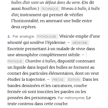
bulles d’air sont un défaut dans du verre.
(On dit
aussi
Bouillon.
)
Niveau à bulle, à bulle
MARQUE
TECHNIQUE.
d’air,
instrument qui permet de vérifier
DE
l’horizontalité, en amenant une bulle entre
DOMAINE
deux repères.
:
Par analogie.
Vésicule emplie d’une
MARQUE
PATHOLOGIE.
2.
sérosité qui soulève l’épiderme.
DE
–
MARQUE
MÉDECINE.
DOMAINE
Enceinte permettant à un malade de vivre dans
DE
:
une atmosphère complètement stérile.
DOMAINE
–
MARQUE
:
Chambre à bulles,
dispositif contenant
DE
PHYSIQUE.
DOMAINE
un liquide dans lequel des bulles se forment au
:
contact des particules élémentaires, dont on veut
étudier la trajectoire.
–
Dans les
MARQUE
MARQUE
PRESSE.
ÉDITION.
bandes dessinées et les caricatures, courbe
DE
DE
fermée où sont inscrites les paroles ou les
DOMAINE
DOMAINE
pensées des personnages.
:
Par métonymie.
:
Le
texte contenu dans cette courbe.