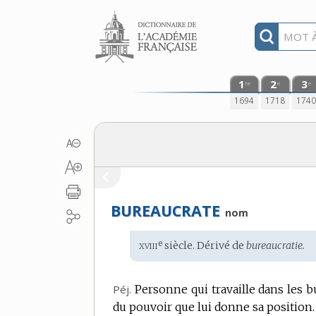
Aller au contenu
1
2
3
re
e
e
1694
1718
174
BUREAUCRATE
nom
xviii
e
Étymologie
siècle. Dérivé de
bureaucratie.
:
Péj.
Personne qui travaille dans les 
du pouvoir que lui donne sa position.