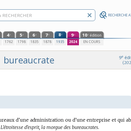
RECHERCHE 
4
5
6
7
8
9
10
e
édition
e
e
e
e
e
e
0
1762
1798
1835
1878
1935
2024
EN COURS
bureaucrate
e
9
édi
(202
bureaux d’une administration ou d’une entreprise et qui a
L’étroitesse d’esprit, la morgue des bureaucrates.