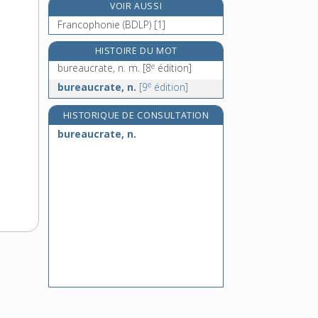
VOIR AUSSI
bureautique, n. f.
Francophonie (BDLP) [1]
e
burelé, adj.
[4
édition]
e
burèles, n. m. pl.
[5
édition]
HISTOIRE DU MOT
e
e
buret, n. m.
[5
édition]
bureaucrate, n. m.
[8
édition]
e
burette, n. f.
bureaucrate, n.
[9
édition]
HISTORIQUE DE CONSULTATION
bureaucrate, n.