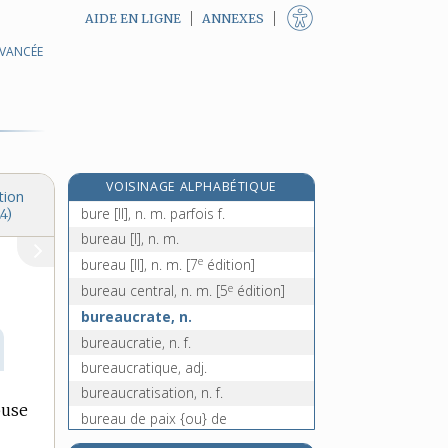
AIDE EN LIGNE
ANNEXES
AVANCÉE
bupreste, n. m.
buraliste, n.
e
burat, n. m.
[7
édition]
e
buraté, ée, adj.
[3
édition]
e
buratine, n. f.
[7
édition]
VOISINAGE ALPHABÉTIQUE
bure [I], n. f.
tion
bure [II], n. m. parfois f.
4)
bureau [I], n. m.
e
bureau [II], n. m.
[7
édition]
e
bureau central, n. m.
[5
édition]
bureaucrate, n.
bureaucratie, n. f.
bureaucratique, adj.
bureaucratisation, n. f.
buse
bureau de paix {ou} de
e
conciliation, n. m.
[5
édition]