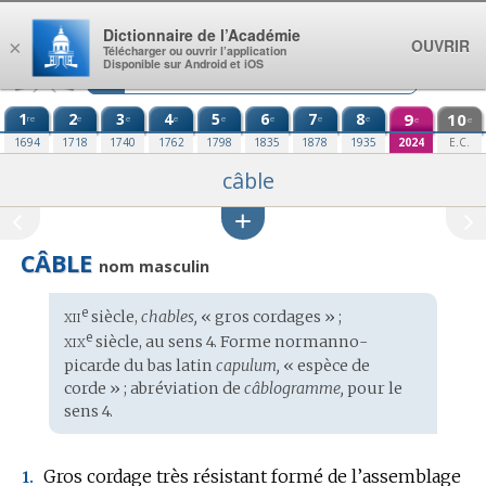
Aller au contenu
Dictionnaire de l’Académie
OUVRIR
×
Télécharger ou ouvrir l’application
Disponible sur Android et iOS
1
2
3
4
5
6
7
8
9
10
re
e
e
e
e
e
e
e
e
e
1694
1718
1740
1762
1798
1835
1878
1935
2024
E.C.
câble
CÂBLE
nom masculin
xii
e
Étymologie
siècle,
chables,
« gros cordages » ;
:
xix
e
siècle, au sens 4. Forme
normanno-
picarde
du
bas latin
capulum,
« espèce de
corde » ; abréviation de
câblogramme,
pour le
sens 4.
Gros cordage très résistant formé de l’assemblage
1.