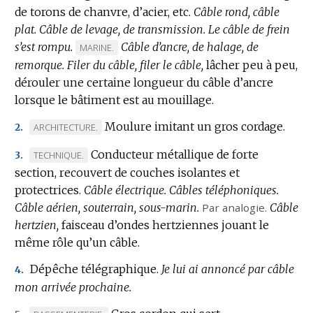
de torons de chanvre, d’acier, etc.
Câble rond, câble
plat.
Câble de levage, de transmission.
Le câble de frein
s’est rompu.
Câble d’ancre, de halage, de
MARQUE
MARINE.
remorque.
Filer du câble, filer le câble,
DE
lâcher peu à peu,
dérouler une certaine longueur du câble d’ancre
DOMAINE
lorsque le bâtiment est au mouillage.
:
Moulure imitant un gros cordage.
MARQUE
ARCHITECTURE.
2.
DE
Conducteur métallique de forte
MARQUE
TECHNIQUE.
3.
DOMAINE
section, recouvert de couches isolantes et
DE
:
protectrices.
DOMAINE
Câble électrique.
Câbles téléphoniques.
Câble aérien, souterrain, sous-marin.
:
Par analogie.
Câble
hertzien,
faisceau d’ondes hertziennes jouant le
même rôle qu’un câble.
Dépêche télégraphique.
Je lui ai annoncé par câble
4.
mon arrivée prochaine.