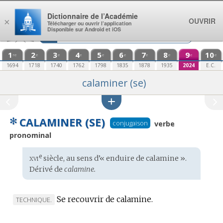
Aller au contenu
Dictionnaire de l’Académie
OUVRIR
×
Télécharger ou ouvrir l’application
Disponible sur Android et iOS
1
2
3
4
5
6
7
8
9
10
re
e
e
e
e
e
e
e
e
e
1694
1718
1740
1762
1798
1835
1878
1935
2024
E.C.
calaminer (se)
✻
CALAMINER (SE)
conjugaison
verbe
pronominal
xvi
e
Étymologie
siècle, au sens d’« enduire de calamine ».
:
Dérivé de
calamine.
Se recouvrir de calamine.
MARQUE
TECHNIQUE.
DE