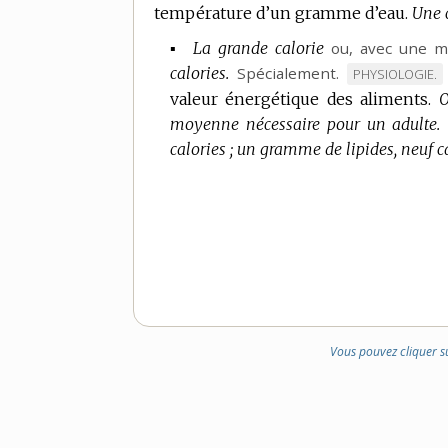
température d’un gramme d’eau.
DOMAINE
Une c
:
▪
La grande calorie
ou, avec une ma
calories.
Spécialement.
MARQUE
PHYSIOLOGIE.
valeur énergétique des aliments.
DE
O
moyenne nécessaire pour un adulte.
DOMAINE
calories ; un gramme de lipides, neuf ca
:
Vous pouvez cliquer s