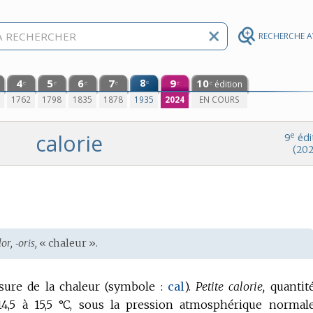
RECHERCHE 
4
5
6
7
8
9
10
e
édition
e
e
e
e
e
e
0
1762
1798
1835
1878
1935
2024
EN COURS
calorie
e
9
édi
(202
or, ‑oris,
« chaleur ».
ure de la chaleur (
symbole :
cal
).
Petite calorie,
quantit
4,5 à 15,5 °C, sous la pression atmosphérique normale