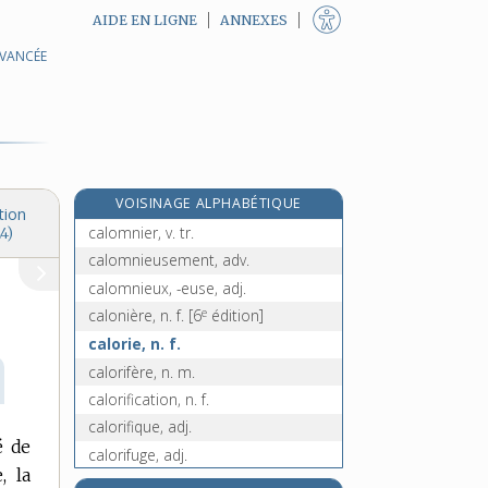
AIDE EN LIGNE
ANNEXES
AVANCÉE
calmer, v. tr.
calmir, v. intr.
calomel, n. m.
e
calomélas, n. m.
[7
édition]
calomniateur, -trice, n.
VOISINAGE ALPHABÉTIQUE
calomnie, n. f.
tion
calomnier, v. tr.
4)
calomnieusement, adv.
calomnieux, -euse, adj.
e
calonière, n. f.
[6
édition]
calorie, n. f.
calorifère, n. m.
calorification, n. f.
calorifique, adj.
é de
calorifuge, adj.
, la
calorifugeage, n. m.