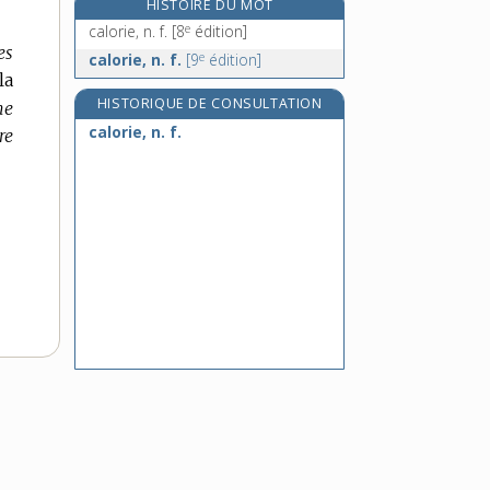
HISTOIRE DU MOT
calorifuger, v. tr.
e
calorie, n. f.
[8
édition]
calorimètre, n. m.
es
e
calorie, n. f.
[9
édition]
calorimétrie, n. f.
la
calorimétrique, adj.
HISTORIQUE DE CONSULTATION
ne
calorie, n. f.
re