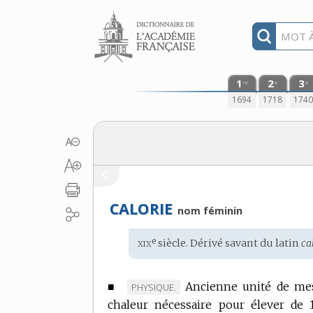
Aller au contenu
1
2
3
re
e
e
1694
1718
174
CALORIE
nom féminin
xix
e
Étymologie
siècle. Dérivé savant du
latin
cal
:
■
Ancienne unité de mes
MARQUE
PHYSIQUE.
chaleur nécessaire pour élever de 1
DE