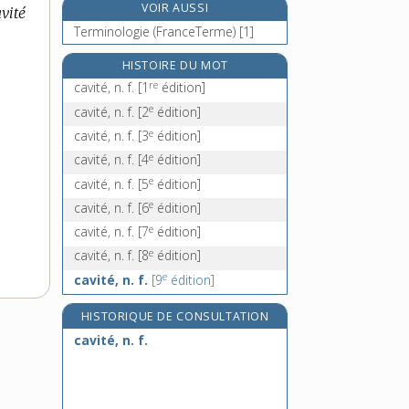
VOIR AUSSI
vité
DE
Ce, symb.
Terminologie (FranceTerme) [1]
DOMAINE
céans, adv.
:
cébiste, n.
HISTOIRE DU MOT
re
cavité, n. f.
[1
édition]
ceci, pr. dém. neutre
e
cavité, n. f.
[2
édition]
e
cavité, n. f.
[3
édition]
e
cavité, n. f.
[4
édition]
e
cavité, n. f.
[5
édition]
e
cavité, n. f.
[6
édition]
e
cavité, n. f.
[7
édition]
e
cavité, n. f.
[8
édition]
e
cavité, n. f.
[9
édition]
HISTORIQUE DE CONSULTATION
cavité, n. f.