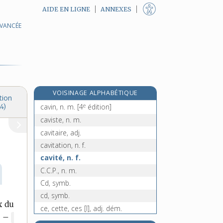
AIDE EN LIGNE
ANNEXES
AVANCÉE
e
cavesson, n. m.
[4
édition]
cavet, n. m.
caviar, n. m.
caviarder, v. tr.
cavicorne, n. m.
e
VOISINAGE ALPHABÉTIQUE
cavillation, n. f.
[7
édition]
tion
e
cavin, n. m.
[4
édition]
4)
caviste, n. m.
cavitaire, adj.
cavitation, n. f.
cavité, n. f.
C.C.P., n. m.
Cd, symb.
cd, symb.
x du
ce, cette, ces [I], adj. dém.
.
–
MARQUE
ce [II], pr. dém. neutre inv.