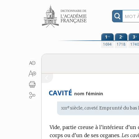
Aller au contenu
1
2
3
re
e
e
1694
1718
174
CAVITÉ
nom féminin
xiii
e
Étymologie
siècle,
caveté.
Emprunté du
bas 
:
Vide, partie creuse à l’intérieur d’un 
corps ou d’un de ses organes.
Les cav