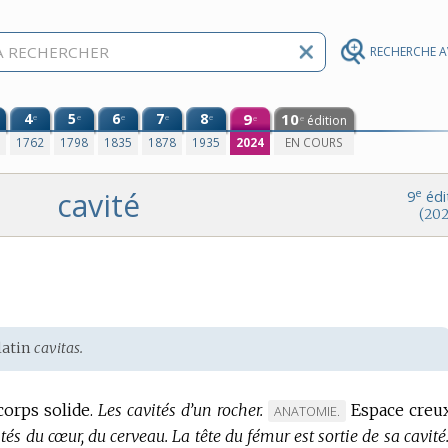
RECHERCHE 
4
5
6
7
8
9
10
e
e
e
e
e
édition
e
e
0
1762
1798
1835
1878
1935
2024
EN COURS
cavité
e
9
édi
(202
latin
cavitas.
corps solide.
Les cavités d’un rocher.
Espace creu
MARQUE
ANATOMIE.
ités du cœur, du cerveau.
La tête du fémur est sortie de sa cavité
DE