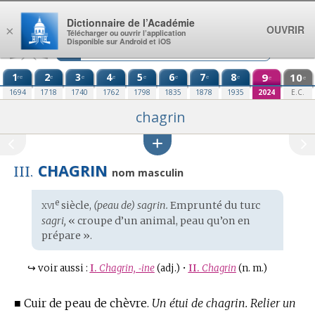
Aller au contenu
Dictionnaire de l’Académie
OUVRIR
×
Télécharger ou ouvrir l’application
Disponible sur Android et iOS
1
2
3
4
5
6
7
8
9
10
re
e
e
e
e
e
e
e
e
e
1694
1718
1740
1762
1798
1835
1878
1935
2024
E.C.
chagrin
CHAGRIN
III.
nom masculin
xvi
e
Étymologie
siècle,
(peau de) sagrin.
Emprunté du
turc
:
sagri,
« croupe d’un animal, peau qu’on en
prépare ».
↪
voir aussi :
I.
Chagrin, ‑ine
(adj.)
•
II.
Chagrin
(n. m.)
■
Cuir de peau de chèvre.
Un étui de chagrin.
Relier un