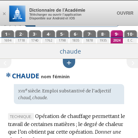
Aller au contenu
Dictionnaire de l’Académie
OUVRIR
×
Télécharger ou ouvrir l’application
Disponible sur Android et iOS
1
2
3
4
5
6
7
8
9
10
re
e
e
e
e
e
e
e
e
e
1694
1718
1740
1762
1798
1835
1878
1935
2024
E.C.
chaude
✻
CHAUDE
nom féminin
xvii
e
Étymologie
siècle. Emploi substantivé de l’adjectif
:
chaud, chaude.
Opération de chauffage permettant le
MARQUE
TECHNIQUE.
travail de certaines matières ; le degré de chaleur
DE
que l’on obtient par cette opération.
DOMAINE
Donner une