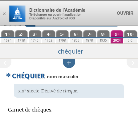
Aller au contenu
Dictionnaire de l’Académie
OUVRIR
×
Télécharger ou ouvrir l’application
Disponible sur Android et iOS
1
2
3
4
5
6
7
8
9
10
re
e
e
e
e
e
e
e
e
e
1694
1718
1740
1762
1798
1835
1878
1935
2024
E.C.
chéquier
✻
CHÉQUIER
nom masculin
xix
e
Étymologie
siècle. Dérivé de
chèque.
:
Carnet de chèques.