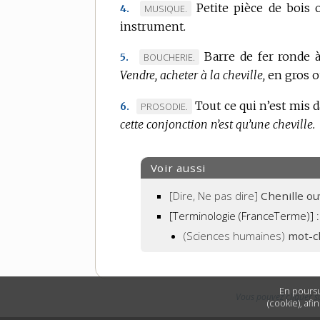
Petite pièce de bois 
MARQUE
MUSIQUE.
4.
instrument.
DE
DOMAINE
Barre de fer ronde à
MARQUE
BOUCHERIE.
5.
:
Vendre, acheter à la cheville,
DE
en gros o
DOMAINE
Tout ce qui n’est mis 
MARQUE
PROSODIE.
6.
:
cette conjonction n’est qu’une cheville.
DE
DOMAINE
:
Voir aussi
[Dire, Ne pas dire]
Chenille ou
[Terminologie (FranceTerme)] :
(Sciences humaines)
mot-c
En poursu
Vous pouvez cliquer s
(cookie), afi