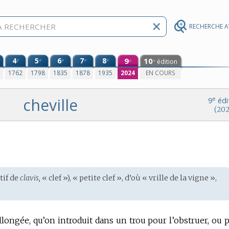
RECHERCHE 
4
5
6
7
8
9
10
e
e
e
e
e
édition
e
e
0
1762
1798
1835
1878
1935
2024
EN COURS
cheville
e
9
édi
(202
tif de
clavis,
« clef »), « petite clef », d’où « vrille de la vigne »,
longée, qu’on introduit dans un trou pour l’obstruer, ou 