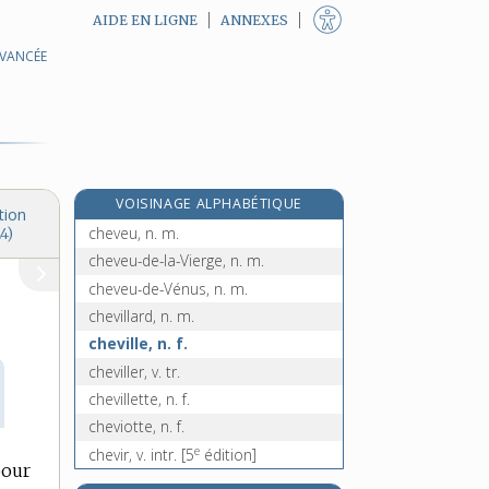
AIDE EN LIGNE
ANNEXES
AVANCÉE
chevelu, -ue, adj.
chevelure, n. f.
chevenne, n. m.
chevesne, n. m.
chevet, n. m.
VOISINAGE ALPHABÉTIQUE
chevêtre, n. m.
tion
cheveu, n. m.
4)
cheveu-de-la-Vierge, n. m.
cheveu-de-Vénus, n. m.
chevillard, n. m.
cheville, n. f.
cheviller, v. tr.
chevillette, n. f.
cheviotte, n. f.
e
chevir, v. intr.
[5
édition]
pour
chèvre, n. f.