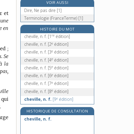
VOIR AUSSI
chevreau, n. m.
Dire, Ne pas dire [1]
r et
chèvrefeuille, n. m.
Terminologie (FranceTerme) [1]
 une
chèvre-pied, adj.
re en
chevreter, v. intr.
HISTOIRE DU MOT
re
cheville, n. f.
[1
édition]
e
cheville, n. f.
[2
édition]
ed ;
e
cheville, n. f.
[3
édition]
s.
Se
e
cheville, n. f.
[4
édition]
à la
e
cheville, n. f.
[5
édition]
 pas,
e
cheville, n. f.
[6
édition]
e
cheville, n. f.
[7
édition]
e
ille
cheville, n. f.
[8
édition]
e
 qui
cheville, n. f.
[9
édition]
.
HISTORIQUE DE CONSULTATION
arge
cheville, n. f.