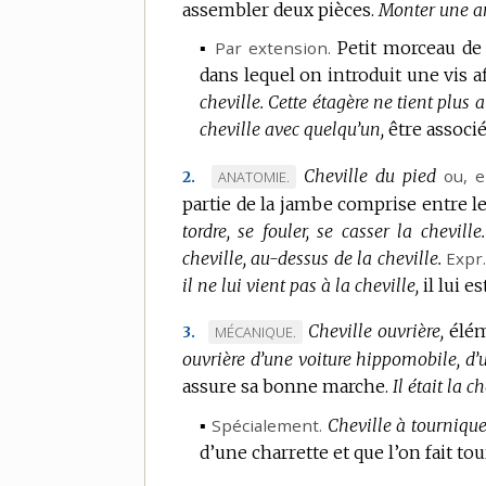
assembler deux pièces.
Monter une ar
▪
Par extension.
Petit morceau de 
dans lequel on introduit une vis af
cheville.
Cette étagère ne tient plus 
cheville avec quelqu’un,
être associ
Cheville du pied
ou,
e
MARQUE
ANATOMIE.
2.
partie de la jambe comprise entre le 
DE
tordre, se fouler, se casser la cheville.
DOMAINE
cheville, au-dessus de la cheville.
:
Expr
il ne lui vient pas à la cheville,
il lui e
Cheville ouvrière,
élém
MARQUE
MÉCANIQUE.
3.
ouvrière d’une voiture hippomobile, d’
DE
assure sa bonne marche.
DOMAINE
Il était la c
:
▪
Spécialement.
Cheville à tournique
d’une charrette et que l’on fait to