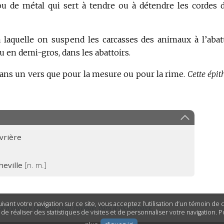
ou de métal qui sert à tendre ou à détendre les cordes 
 laquelle on suspend les carcasses des animaux à l’abatt
u en demi-gros, dans les abattoirs.
dans un vers que pour la mesure ou pour la rime.
Cette épit
vrière
heville
[n. m.]
ivant votre navigation sur ce site, vous acceptez l’utilisation d’un témoin de
ur n’importe quel mot pour naviguer dans le dictionnaire.
n de réaliser des statistiques de visites et de personnaliser votre navigation. 