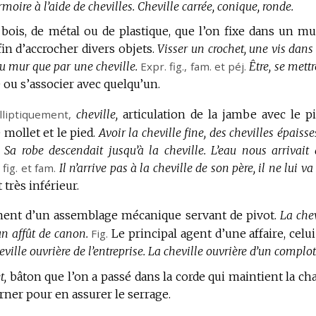
moire à l’aide de chevilles.
Cheville carrée, conique, ronde.
bois, de métal ou de plastique, que l’on fixe dans un mu
in d’accrocher divers objets.
Visser un crochet, une vis dans
au mur que par une cheville.
Expr.
fig.
,
fam.
et
péj.
Être, se mett
é ou s’associer avec quelqu’un.
lliptiquement
,
cheville,
articulation de la jambe avec le pi
mollet et le pied.
Avoir la cheville fine, des chevilles épaisse
Sa robe descendait jusqu’à la cheville.
L’eau nous arrivait 
.
fig.
et
fam.
Il n’arrive pas à la cheville de son père, il ne lui va
st très inférieur.
ent d’un assemblage mécanique servant de pivot.
La chev
un affût de canon.
Fig.
Le principal agent d’une affaire, celui
heville ouvrière de l’entreprise.
La cheville ouvrière d’un complot
t,
bâton que l’on a passé dans la corde qui maintient la ch
urner pour en assurer le serrage.