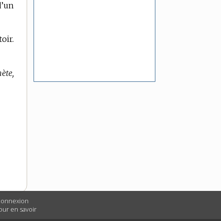
d’un
oir.
hète,
 connexion
Pour en savoir