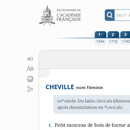
Aller au contenu
1
2
3
re
e
e
1694
1718
174
CHEVILLE
nom féminin
xii
e
Étymologie
siècle. Du
latin
clavicula
(diminu
:
après dissimilation en
*cavicula.
Petit morceau de bois de forme al
1.